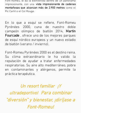
Font Romeu, le da la bienvenida dentro de un panorama
impresionante, con una
vista impresionante de cadenas
montañosas que alcanzan más de 2.900 metros
como el
Pic Carlit o el Col Rouge.
En lo que a esquí se refiere, Font-Romeu
Pyrénées 2000, cuna de nuestro doble
campeón olímpico de biatlón 2014,
Martin
Fourcade
, ofrece uno de los mejores parques
de esquí nórdico europeos y un nuevo estadio
de biatlón (verano / invierno).
Font-Romeu Pyrénées 2000 es el destino reina.
Su clima extraordinario le ha valido la
reputación de ayudar a tratar enfermedades
respiratorias. Su aire alto mediterráneo, pobre
en contaminantes y alérgenos, permite la
práctica terapéutica.
Un
resort familiar
¡Y
Para combinar
ultradeportivo!
"diversión" y bienestar, ¡diríjase a
Font-Romeu!