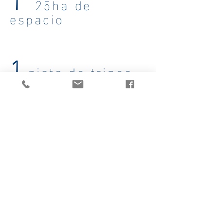
25ha de
espacio
1
pista de trineo
para bebés
(0-6 años)
1
Senderos de
Poussettese
:
sendero forestal con una
longitud de
2,4 km ida y